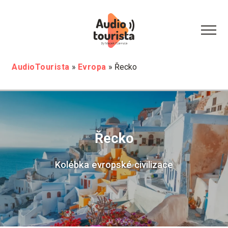
AudioTourista
»
Evropa
»
Řecko
Řecko
Kolébka evropské civilizace