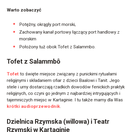
Warto zobaczyć
Potężny, okrągły port morski,
Zachowany kanał portowy łączący port handlowy z
morskim
Położony tuż obok Tofet z Salammbo.
Tofet z Salammbô
Tofet
to święte miejsce związany z punickimi rytuałami
religijnymi i składaniem ofiar z dzieci Baalowi i Tanit. Jego
stele i urny dostarczają rzadkich dowodów fenickich praktyk
religijnych, co czyni go jednym z najbardziej intrygujących i
tajemniczych miejsc w Kartaginie. I tu także mamy dla Was
krótki audioprzewodnik
.
Dzielnica Rzymska (willowa) i Teatr
Rzymski w Kartaginie