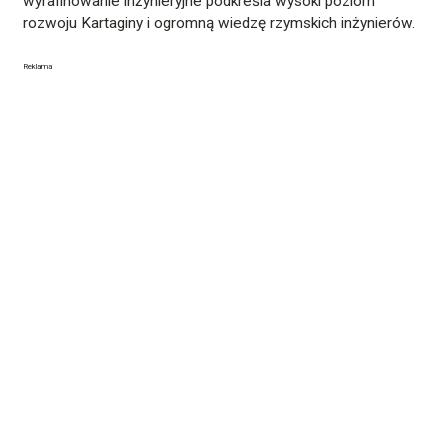
wyrafinowanie inżynieryjne podkreśla wysoki poziom
rozwoju Kartaginy i ogromną wiedzę rzymskich inżynierów.
Reklama