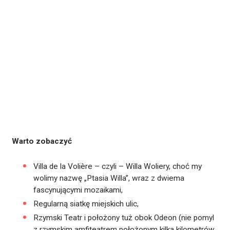
Warto zobaczyć
Villa de la Volière – czyli – Willa Woliery, choć my
wolimy nazwę „Ptasia Willa”, wraz z dwiema
fascynującymi mozaikami,
Regularną siatkę miejskich ulic,
Rzymski Teatr i położony tuż obok Odeon (nie pomyl
z rzymskim amfiteatrem położonym kilka kilometrów