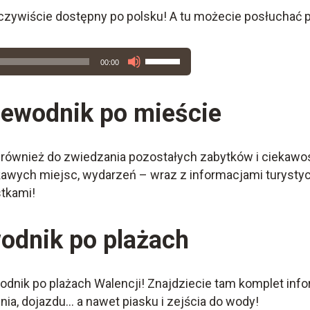
zywiście dostępny po polsku! A tu możecie posłuchać p
Używaj
00:00
strzałek
do
zewodnik po mieście
góry
oraz
do
dołu
ównież do zwiedzania pozostałych zabytków i ciekawo
aby
kawych miejsc, wydarzeń – wraz z informacjami turystyc
zwiększyć
stkami!
lub
zmniejszyć
odnik po plażach
głośność.
nik po plażach Walencji! Znajdziecie tam komplet infor
ia, dojazdu… a nawet piasku i zejścia do wody!