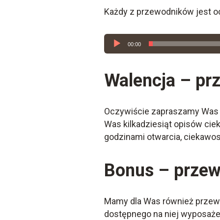
Każdy z przewodników jest oc
Odtwarzacz
00:00
plików
dźwiękowych
Walencja – pr
Oczywiście zapraszamy Was r
Was kilkadziesiąt opisów cie
godzinami otwarcia, ciekawo
Bonus – przew
Mamy dla Was również przewod
dostępnego na niej wyposażen