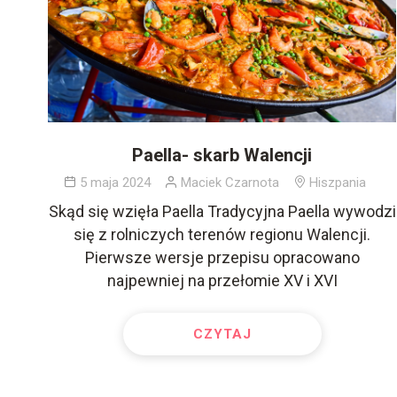
Paella- skarb Walencji
5 maja 2024
Maciek Czarnota
Hiszpania
Skąd się wzięła Paella Tradycyjna Paella wywodzi
się z rolniczych terenów regionu Walencji.
Pierwsze wersje przepisu opracowano
najpewniej na przełomie XV i XVI
CZYTAJ