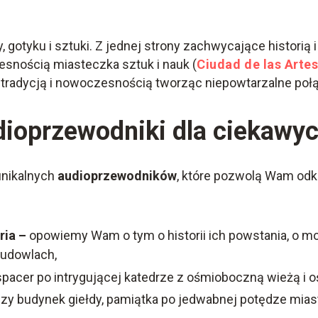
gotyku i sztuki. Z jednej strony zachwycające historią i
snością miasteczka sztuk i nauk (
Ciudad de las Artes
z tradycją i nowoczesnością tworząc niepowtarzalne poł
dioprzewodniki dla ciekawy
unikalnych
audioprzewodników
, które pozwolą Wam odk
ria –
opowiemy Wam o tym o historii ich powstania, o 
budowlach,
spacer po intrygującej katedrze z ośmioboczną wieżą i 
zy budynek giełdy, pamiątka po jedwabnej potędze mias