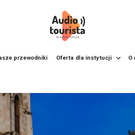
asze przewodniki
Oferta dla instytucji
O 