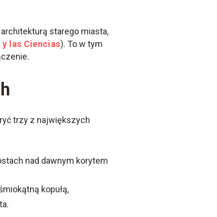
 architekturą starego miasta,
 y las Ciencias
). To w tym
ączenie.
ch
ryć trzy z największych
mostach nad dawnym korytem
ośmiokątną kopułą,
ta.