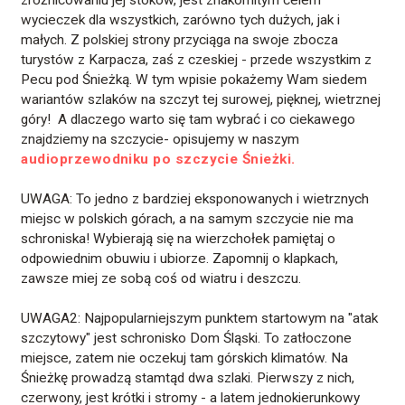
zróżnicowaniu jej stoków, jest znakomitym celem
wycieczek dla wszystkich, zarówno tych dużych, jak i
małych. Z polskiej strony przyciąga na swoje zbocza
turystów z Karpacza, zaś z czeskiej - przede wszystkim z
Pecu pod Śnieżką. W tym wpisie pokażemy Wam siedem
wariantów szlaków na szczyt tej surowej, pięknej, wietrznej
góry! A dlaczego warto się tam wybrać i co ciekawego
znajdziemy na szczycie- opisujemy w naszym
audioprzewodniku po szczycie Śnieżki.
UWAGA: To jedno z bardziej eksponowanych i wietrznych
miejsc w polskich górach, a na samym szczycie nie ma
schroniska! Wybierają się na wierzchołek pamiętaj o
odpowiednim obuwiu i ubiorze. Zapomnij o klapkach,
zawsze miej ze sobą coś od wiatru i deszczu.
UWAGA2: Najpopularniejszym punktem startowym na "atak
szczytowy" jest schronisko Dom Śląski. To zatłoczone
miejsce, zatem nie oczekuj tam górskich klimatów. Na
Śnieżkę prowadzą stamtąd dwa szlaki. Pierwszy z nich,
czerwony, jest krótki i stromy - a latem jednokierunkowy