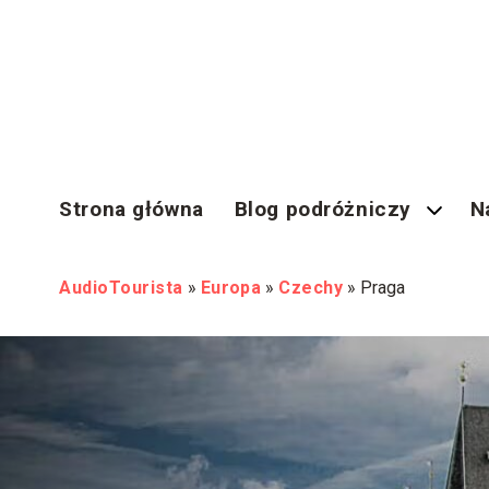
Strona główna
Blog podróżniczy
N
AudioTourista
»
Europa
»
Czechy
»
Praga