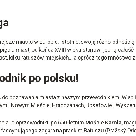
ga
niejsze miasto w Europie. Istotnie, swoją różnorodności
pięciu miast, od końca XVIII wieku stanowi jedną całość.
Miast, kilku ratuszów miejskich… a oprócz tego mnóstwo z
odnik po polsku!
do poznawania miasta z naszym przewodnikiem. W aplik
arym i Nowym Mieście, Hradczanach, Josefowie i Wyszeh
ne audioprzewodniki: po 650-letnim
Moście Karola,
magi
s fascynującego zegara na praskim Ratuszu (Pražský Orlo