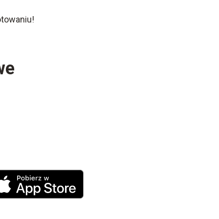
otowaniu!
we