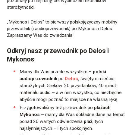
pozostały po niej ruiny, cel wycieczek miłośników
starożytności.
„Mykonos i Delos” to pierwszy polskojęzyczny mobilny
przewodnik (i audioprzewodnik) po Mykonos i Delos.
Zapraszamy Was do zwiedzania!
Odkryj nasz przewodnik po Delos i
Mykonos
Mamy dla Was przede wszystkim –
polski
audioprzewodnik
po
Delos
, świętym mieście
starożytnych Greków. 20 przystanków, 40 minut
materiału audio – a w nim wszystko, co niezbędne
abyście mogli poznać to miejsce na własną rękę.
Przygotowaliśmy też przewodnik po
plażach
Mykonos
– mamy dla Was dokładne dane na temat
ponad 20 wartych odwiedzenia
plaż
, tych
najsłynniejszych – i tych spokojnych.