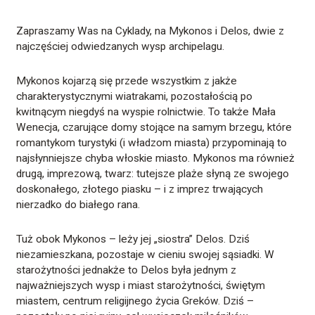
Zapraszamy Was na Cyklady, na Mykonos i Delos, dwie z
najczęściej odwiedzanych wysp archipelagu.
Mykonos kojarzą się przede wszystkim z jakże
charakterystycznymi wiatrakami, pozostałością po
kwitnącym niegdyś na wyspie rolnictwie. To także Mała
Wenecja, czarujące domy stojące na samym brzegu, które
romantykom turystyki (i władzom miasta) przypominają to
najsłynniejsze chyba włoskie miasto. Mykonos ma również
drugą, imprezową, twarz: tutejsze plaże słyną ze swojego
doskonałego, złotego piasku – i z imprez trwających
nierzadko do białego rana.
Tuż obok Mykonos – leży jej „siostra” Delos. Dziś
niezamieszkana, pozostaje w cieniu swojej sąsiadki. W
starożytności jednakże to Delos była jednym z
najważniejszych wysp i miast starożytności, świętym
miastem, centrum religijnego życia Greków. Dziś –